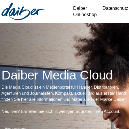
Daiber
Datenschutz
Onlineshop
Daiber Media Cloud
Die Media Cloud ist ein Medienportal für Händler, Distributoren,
Agenturen und Journalisten. Kompakt, aktuell und aus erster Hand
finden Sie hier alle Informationen und Materialien der Marke Daiber.
Neu hier? Erstellen Sie sich in wenigen Schritten Ihren Account
.
Benutzername